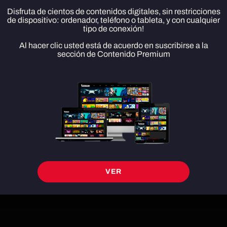
Disfruta de cientos de contenidos digitales, sin restricciones
de dispositivo: ordenador, teléfono o tableta, y con cualquier
tipo de conexión!
Angelo Super Run
Al hacer clic usted está de acuerdo en suscribirse a la
DESCARGAR
sección de Contenido Premium
VER
Corre, salta y explora evitando trampas y mata robots. ¡Recoge monedas y
gemas para mejorar tu rendimiento y desbloquea 45 personajes increíbles!