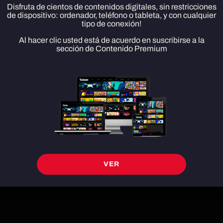
Disfruta de cientos de contenidos digitales, sin restricciones
de dispositivo: ordenador, teléfono o tableta, y con cualquier
tipo de conexión!
Counter Shoot Terrorist
Al hacer clic usted está de acuerdo en suscribirse a la
sección de Contenido Premium
DESCARGAR
Counter Strike Terrorist es el juego de disparos en primera persona de ritmo
rápido en el que juegas como un peligroso agente con el cometido de
VER
completar todas las misiones.