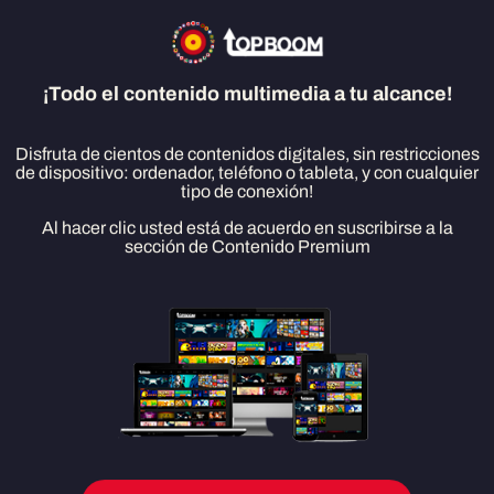
Gumslinger
¡Todo el contenido multimedia a tu alcance!
DESCARGAR
Disfruta de cientos de contenidos digitales, sin restricciones
de dispositivo: ordenador, teléfono o tableta, y con cualquier
tipo de conexión!
Al hacer clic usted está de acuerdo en suscribirse a la
sección de Contenido Premium
¡Bienvenido a Gumslinger! Un mundo de caramelos de goma con intensos
tiroteos, increíbles disparos de habilidad y divertidas misiones de tiro.
- Duelo de Gumslingers por todo el mundo en torneos PvPb, 64 jugadores
pero sólo un ganador.
- Una amplia variedad de misiones de skillshot.
- Únete a diferentes misiones y reclama tus recompensas.
- Desafía a tus amigos para saber quién es el mejor.