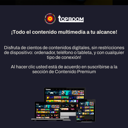
Rally Cross Track Racing
DESCARGAR
¡Todo el contenido multimedia a tu alcance!
Disfruta de cientos de contenidos digitales, sin restricciones
de dispositivo: ordenador, teléfono o tableta, y con cualquier
tipo de conexión!
Al hacer clic usted está de acuerdo en suscribirse a la
sección de Contenido Premium
Corre, haz un rally, salta y cruza la línea de meta en pistas de tierra y asfalto
contra oponentes en diferentes etapas y clases. Gana las temporadas de
carreras y supera las clasificaciones en línea.
Tablas de clasificación en línea
Sube a la cima de la clasificación de tus oponentes en la vida real en
diferentes etapas y clases de coches.